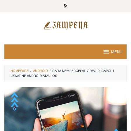
Loncat
ke
konten
MENU
HOMEPAGE
/
ANDROID
/
CARA MEMPERCEPAT VIDEO DI CAPCUT
LEWAT HP ANDROID ATAU IOS