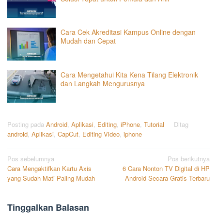
Cara Cek Akreditasi Kampus Online dengan
Mudah dan Cepat
Cara Mengetahui Kita Kena Tilang Elektronik
dan Langkah Mengurusnya
Posting pada
Android
,
Aplikasi
,
Editing
,
iPhone
,
Tutorial
Ditag
android
,
Aplikasi
,
CapCut
,
Editing Video
,
iphone
Navigasi
Pos sebelumnya
Pos berikutnya
Cara Mengaktifkan Kartu Axis
6 Cara Nonton TV Digital di HP
pos
yang Sudah Mati Paling Mudah
Android Secara Gratis Terbaru
Tinggalkan Balasan