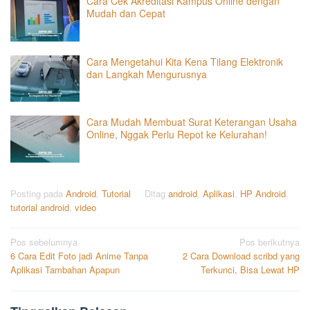
Cara Cek Akreditasi Kampus Online dengan
Mudah dan Cepat
Cara Mengetahui Kita Kena Tilang Elektronik
dan Langkah Mengurusnya
Cara Mudah Membuat Surat Keterangan Usaha
Online, Nggak Perlu Repot ke Kelurahan!
Posting pada
Android
,
Tutorial
Ditag
android
,
Aplikasi
,
HP Android
,
tutorial android
,
video
Navigasi
Pos sebelumnya
Pos berikutnya
6 Cara Edit Foto jadi Anime Tanpa
2 Cara Download scribd yang
pos
Aplikasi Tambahan Apapun
Terkunci, Bisa Lewat HP