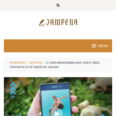
Loncat
ke
konten
MENU
HOMEPAGE
/
ANDROID
/
2 CARA MENGEMBALIKAN VIDEO YANG
TERHAPUS DI HP ANDROID, MUDAH