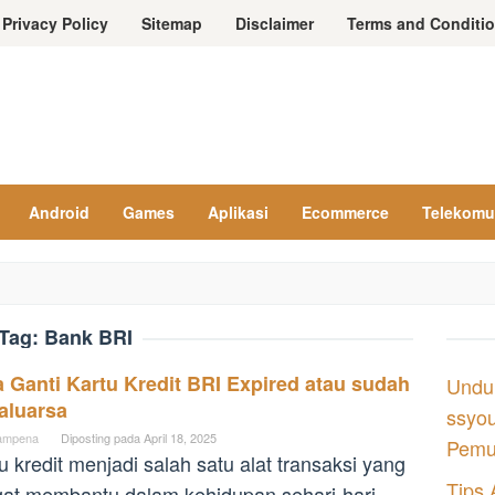
Privacy Policy
Sitemap
Disclaimer
Terms and Conditi
Android
Games
Aplikasi
Ecommerce
Telekomu
Tag:
Bank BRI
 Ganti Kartu Kredit BRI Expired atau sudah
Undu
aluarsa
ssyou
ampena
Diposting pada
April 18, 2025
Pemul
u kredit menjadi salah satu alat transaksi yang
Tips 
at membantu dalam kehidupan sehari-hari,