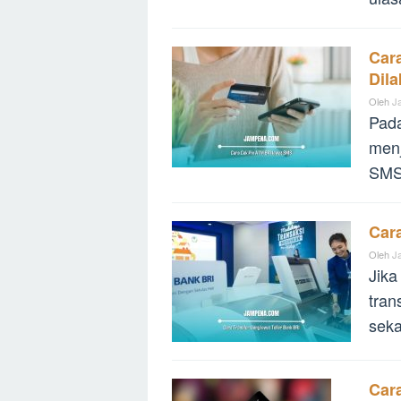
Car
Dil
Oleh
J
Pada
menj
SMS,
Cara
Oleh
J
Jika
tran
seka
Cara