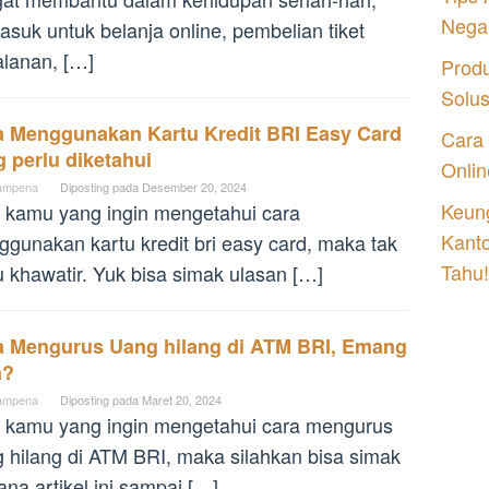
Nega
asuk untuk belanja online, pembelian tiket
alanan, […]
Prod
Solu
a Menggunakan Kartu Kredit BRI Easy Card
Cara
 perlu diketahui
Onlin
ampena
Diposting pada
Desember 20, 2024
Keung
 kamu yang ingin mengetahui cara
Kant
gunakan kartu kredit bri easy card, maka tak
Tahu!
u khawatir. Yuk bisa simak ulasan […]
a Mengurus Uang hilang di ATM BRI, Emang
a?
ampena
Diposting pada
Maret 20, 2024
 kamu yang ingin mengetahui cara mengurus
 hilang di ATM BRI, maka silahkan bisa simak
ana artikel ini sampai […]