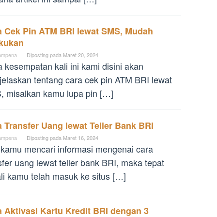
a Cek Pin ATM BRI lewat SMS, Mudah
akukan
ampena
Diposting pada
Maret 20, 2024
 kesempatan kali ini kami disini akan
elaskan tentang cara cek pin ATM BRI lewat
 misalkan kamu lupa pin […]
 Transfer Uang lewat Teller Bank BRI
ampena
Diposting pada
Maret 16, 2024
 kamu mencari informasi mengenai cara
sfer uang lewat teller bank BRI, maka tepat
li kamu telah masuk ke situs […]
 Aktivasi Kartu Kredit BRI dengan 3