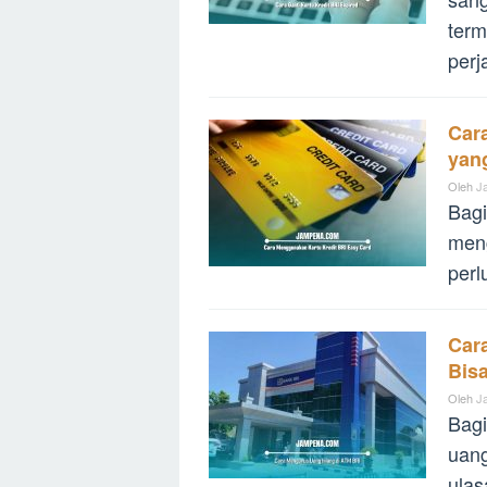
term
perj
Car
yang
Oleh
J
Bagi
meng
perl
Car
Bis
Oleh
J
Bagi
uang
ulas