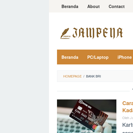
Loncat
Beranda
About
Contact
ke
konten
Beranda
PC/Laptop
iPhone
HOMEPAGE
/
BANK BRI
Cara
Kad
Oleh
J
Kart
sang