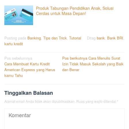
Produk Tabungan Pendidikan Anak, Solusi
Cerdas untuk Masa Depan!
Posting pada
Banking
,
Tips dan Trick
,
Tutorial
Ditag
bank
,
Bank BRI
,
kartu kredit
Navigasi
Pos sebelumnya
Pos berikutnya
Cara Menulis Surat
Cara Membuat Kartu Kredit
Izin Tidak Masuk Sekolah yang Baik
pos
American Express yang Harus
dan Benar
kamu Tahu
Tinggalkan Balasan
Alamat email Anda tidak akan dipublikasikan.
Ruas yang wajib ditandai
*