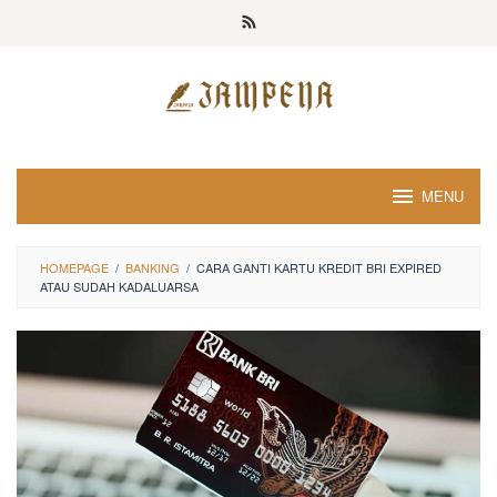
Loncat
ke
konten
MENU
HOMEPAGE
/
BANKING
/
CARA GANTI KARTU KREDIT BRI EXPIRED
ATAU SUDAH KADALUARSA