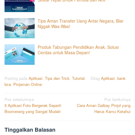
Tips Aman Transfer Uang Antar Negara, Biar
Nggak Was-Was!
Produk Tabungan Pendidikan Anak, Solusi
Cerdas untuk Masa Depan!
Posting pada
Aplikasi
,
Tips dan Trick
,
Tutorial
Ditag
Aplikasi
,
bank
bca
,
Pinjaman Online
Navigasi
Pos sebelumnya
Pos berikutnya
5 Aplikasi Foto Bergerak Seperti
Cara Aman Galbay Pinjol yang
pos
Boomerang yang Sangat Mudah
Harus Kamu Ketahui
Tinggalkan Balasan