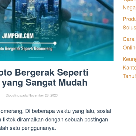
Nega
Prod
Solu
Cara
Onlin
Keung
Kant
Foto Bergerak Seperti
Tahu!
yang Sangat Mudah
Diposting pada
November 28, 2023
oomerang, Di beberapa waktu yang lalu, sosial
 tiktok diramaikan dengan sebuah postingan
alah satu penggunanya.