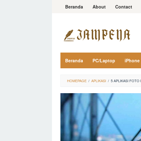
Loncat
Beranda
About
Contact
ke
konten
Beranda
PC/Laptop
iPhone
HOMEPAGE
/
APLIKASI
/
5 APLIKASI FOT