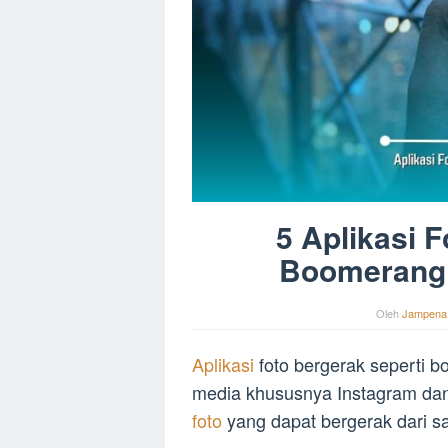
5 Aplikasi 
Boomerang 
Oleh
Jampena
Aplikasi
foto bergerak seperti b
media khususnya Instagram dan
foto
yang dapat bergerak dari s