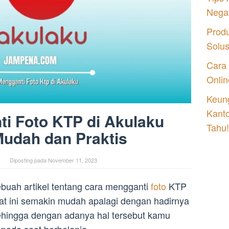
Nega
Prod
Solu
Cara
Onlin
Keung
Kant
i Foto KTP di Akulaku
Tahu!
udah dan Praktis
Diposting pada
November 11, 2023
buah artikel tentang cara mengganti
foto
KTP
aat ini semakin mudah apalagi dengan hadirnya
ehingga dengan adanya hal tersebut kamu