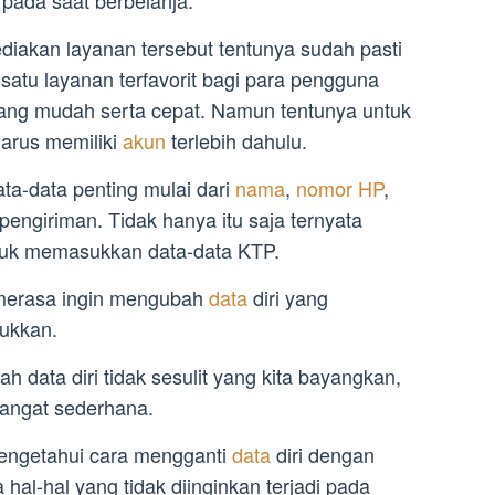
t pada saat berbelanja.
diakan layanan tersebut tentunya sudah pasti
 satu layanan terfavorit bagi para pengguna
 yang mudah serta cepat. Namun tentunya untuk
harus memiliki
akun
terlebih dahulu.
ata-data penting mulai dari
nama
,
nomor HP
,
pengiriman. Tidak hanya itu saja ternyata
tuk memasukkan data-data KTP.
merasa ingin mengubah
data
diri yang
ukkan.
data diri tidak sesulit yang kita bayangkan,
sangat sederhana.
engetahui cara mengganti
data
diri dengan
hal-hal yang tidak diinginkan terjadi pada