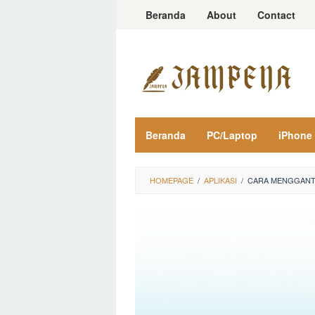
Loncat
Beranda
About
Contact
ke
konten
Beranda
PC/Laptop
iPhone
HOMEPAGE
/
APLIKASI
/
CARA MENGGANTI