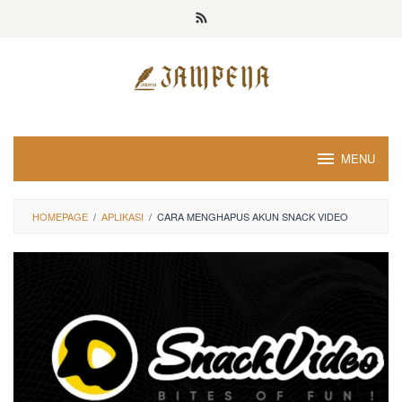
Loncat
ke
konten
MENU
HOMEPAGE
/
APLIKASI
/
CARA MENGHAPUS AKUN SNACK VIDEO