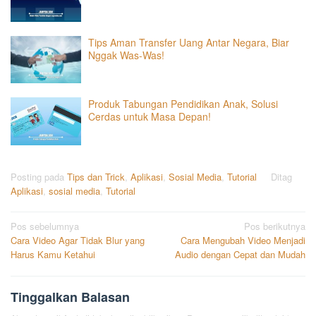
Tips Aman Transfer Uang Antar Negara, Biar
Nggak Was-Was!
Produk Tabungan Pendidikan Anak, Solusi
Cerdas untuk Masa Depan!
Posting pada
Tips dan Trick
,
Aplikasi
,
Sosial Media
,
Tutorial
Ditag
Aplikasi
,
sosial media
,
Tutorial
Navigasi
Pos sebelumnya
Pos berikutnya
Cara Video Agar Tidak Blur yang
Cara Mengubah Video Menjadi
pos
Harus Kamu Ketahui
Audio dengan Cepat dan Mudah
Tinggalkan Balasan