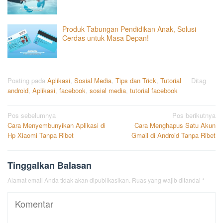
Produk Tabungan Pendidikan Anak, Solusi
Cerdas untuk Masa Depan!
Posting pada
Aplikasi
,
Sosial Media
,
Tips dan Trick
,
Tutorial
Ditag
android
,
Aplikasi
,
facebook
,
sosial media
,
tutorial facebook
Navigasi
Pos sebelumnya
Pos berikutnya
Cara Menyembunyikan Aplikasi di
Cara Menghapus Satu Akun
pos
Hp Xiaomi Tanpa Ribet
Gmail di Android Tanpa Ribet
Tinggalkan Balasan
Alamat email Anda tidak akan dipublikasikan.
Ruas yang wajib ditandai
*