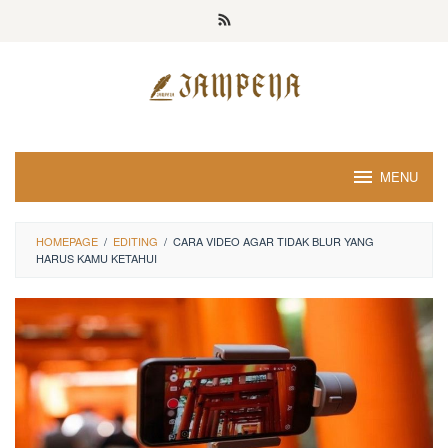
Loncat
ke
konten
MENU
HOMEPAGE
/
EDITING
/
CARA VIDEO AGAR TIDAK BLUR YANG
HARUS KAMU KETAHUI