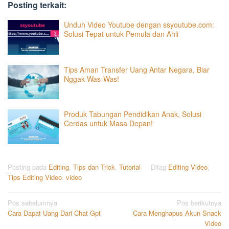
Posting terkait:
Unduh Video Youtube dengan ssyoutube.com:
Solusi Tepat untuk Pemula dan Ahli
Tips Aman Transfer Uang Antar Negara, Biar
Nggak Was-Was!
Produk Tabungan Pendidikan Anak, Solusi
Cerdas untuk Masa Depan!
Posting pada
Editing
,
Tips dan Trick
,
Tutorial
Ditag
Editing Video
,
Tips Editing Video
,
video
Navigasi
Pos sebelumnya
Pos berikutnya
Cara Dapat Uang Dari Chat Gpt
Cara Menghapus Akun Snack
pos
Video