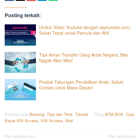
Posting terkait:
Unduh Video Youtube dengan ssyoutube.com:
Solusi Tepat untuk Pemula dan Ahli
Tips Aman Transfer Uang Antar Negara, Biar
Nggak Was-Was!
Produk Tabungan Pendidikan Anak, Solusi
Cerdas untuk Masa Depan!
Posting pada
Banking
,
Tips dan Trick
,
Tutorial
Ditag
ATM BCA
,
Cara
Bayar KAI Access
,
KAI Access
,
tiket
Navigasi
Pos sebelumnya
Pos berikutnya