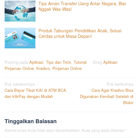
Tips Aman Transfer Uang Antar Negara, Biar
Nggak Was-Was!
Produk Tabungan Pendidikan Anak, Solusi
Cerdas untuk Masa Depan!
Posting pada
Aplikasi
,
Tips dan Trick
,
Tutorial
Ditag
Aplikasi
Pinjaman Online
,
Kredivo
,
Pinjaman Online
Navigasi
Pos sebelumnya
Pos berikutnya
Cara Bayar Tiket KAI di ATM BCA
Cara Agar Kredivo Bisa
pos
dan klikPay dengan Mudah
Digunakan Kembali Setelah di
Blokir
Tinggalkan Balasan
Alamat email Anda tidak akan dipublikasikan.
Ruas yang wajib ditandai
*