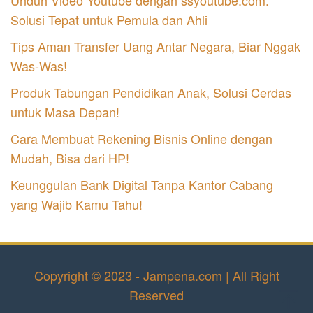
Solusi Tepat untuk Pemula dan Ahli
Tips Aman Transfer Uang Antar Negara, Biar Nggak
Was-Was!
Produk Tabungan Pendidikan Anak, Solusi Cerdas
untuk Masa Depan!
Cara Membuat Rekening Bisnis Online dengan
Mudah, Bisa dari HP!
Keunggulan Bank Digital Tanpa Kantor Cabang
yang Wajib Kamu Tahu!
Copyright © 2023 - Jampena.com | All Right
Reserved