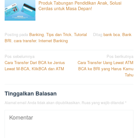
Produk Tabungan Pendidikan Anak, Solusi
Cerdas untuk Masa Depan!
Posting pada
Banking
,
Tips dan Trick
,
Tutorial
Ditag
bank bca
,
Bank
BRI
,
cara transfer
,
Internet Banking
Navigasi
Pos sebelumnya
Pos berikutnya
Cara Transfer Dari BCA ke Jenius
Cara Transfer Uang Lewat ATM
pos
Lewat M-BCA, KlikBCA dan ATM
BCA ke BRI yang Harus Kamu
Tahu
Tinggalkan Balasan
Alamat email Anda tidak akan dipublikasikan.
Ruas yang wajib ditandai
*