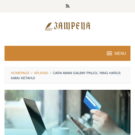
Loncat
ke
konten
MENU
HOMEPAGE
/
APLIKASI
/
CARA AMAN GALBAY PINJOL YANG HARUS
KAMU KETAHUI