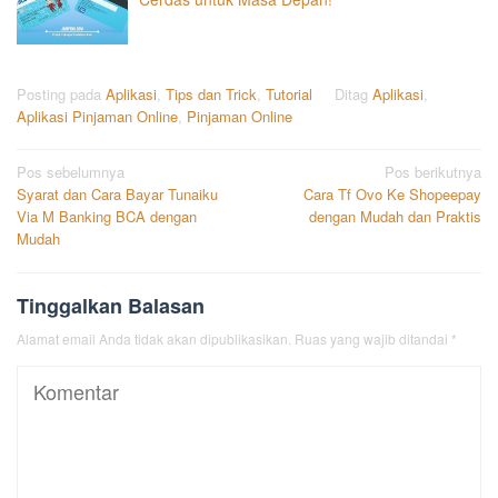
Posting pada
Aplikasi
,
Tips dan Trick
,
Tutorial
Ditag
Aplikasi
,
Aplikasi Pinjaman Online
,
Pinjaman Online
Navigasi
Pos sebelumnya
Pos berikutnya
Syarat dan Cara Bayar Tunaiku
Cara Tf Ovo Ke Shopeepay
pos
Via M Banking BCA dengan
dengan Mudah dan Praktis
Mudah
Tinggalkan Balasan
Alamat email Anda tidak akan dipublikasikan.
Ruas yang wajib ditandai
*