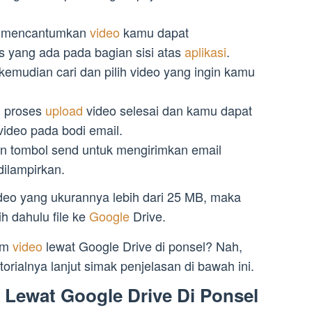
uk mencantumkan
video
kamu dapat
s yang ada pada bagian sisi atas
aplikasi
.
e, kemudian cari dan pilih video yang ingin kamu
i proses
upload
video selesai dan kamu dapat
 video pada bodi email.
kan tombol send untuk mengirimkan email
dilampirkan.
deo yang ukurannya lebih dari 25 MB, maka
 dahulu file ke
Google
Drive.
im
video
lewat Google Drive di ponsel? Nah,
rialnya lanjut simak penjelasan di bawah ini.
 Lewat Google Drive Di Ponsel