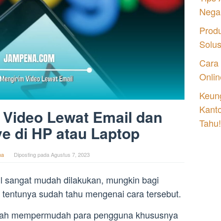
Nega
Prod
Solu
Cara
Onlin
Keung
Kant
 Video Lewat Email dan
Tahu!
e di HP atau Laptop
na
Diposting pada
Agustus 7, 2023
l sangat mudah dilakukan, mungkin bagi
l
tentunya sudah tahu mengenai cara tersebut.
sudah mempermudah para pengguna khususnya