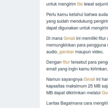
untuk mengirim
file
lewat sejuml
Perlu kamu ketahui bahwa suda
yang sudah mendukung pengirim
dapat digunakan untuk mengir
Di mana
Gmail
ini memiliki fit
memungkinkan para pengguna u
audio,
gambar
maupun video.
Dengan
fitur
tersebut para pe
email yang ingin kamu kirimkan.
Namun sayangnya
Gmail
ini h
kapasitas maksimum 25 MB saja.
MB dapat dikirimkan melalui
Go
Lantas Bagaimana cara mengir