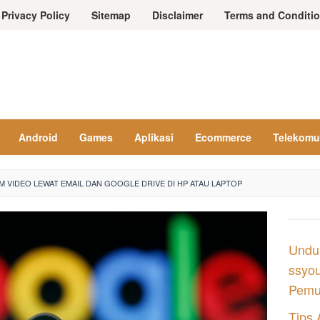
Privacy Policy
Sitemap
Disclaimer
Terms and Conditi
Android
Games
Aplikasi
Ecommerce
Telekomu
M VIDEO LEWAT EMAIL DAN GOOGLE DRIVE DI HP ATAU LAPTOP
Undu
ssyou
Pemul
Tips 