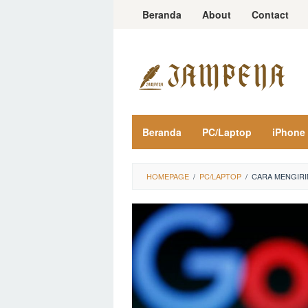
Loncat
Beranda
About
Contact
ke
konten
Beranda
PC/Laptop
iPhone
HOMEPAGE
/
PC/LAPTOP
/
CARA MENGIRI