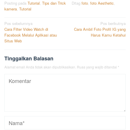
Posting pada
Tutorial
,
Tips dan Trick
Ditag
foto
,
foto Aesthetic
,
kamera
,
Tutorial
Navigasi
Pos sebelumnya
Pos berikutnya
Cara Filter Video Watch di
Cara Ambil Foto Profil IG yang
pos
Facebook Melalui Aplikasi atau
Harus Kamu Ketahui
Situs Web
Tinggalkan Balasan
Alamat email Anda tidak akan dipublikasikan.
Ruas yang wajib ditandai
*