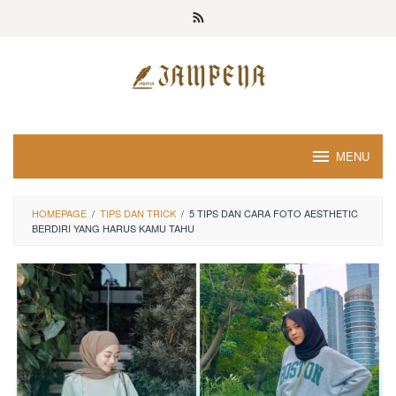
Loncat
ke
konten
MENU
HOMEPAGE
/
TIPS DAN TRICK
/
5 TIPS DAN CARA FOTO AESTHETIC
BERDIRI YANG HARUS KAMU TAHU