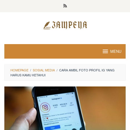
Loncat
ke
konten
MENU
HOMEPAGE
/
SOSIAL MEDIA
/
CARA AMBIL FOTO PROFIL IG YANG
HARUS KAMU KETAHUI