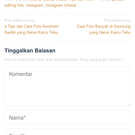
editing foto
,
instagram
,
instagram tutorial
Navigasi
Pos sebelumnya
Pos berikutnya
5 Tips dan Cara Foto Aesthetic
Cara Foto Banyak di Samsung
pos
Berdiri yang Harus Kamu Tahu
yang Harus Kamu Tahu
Tinggalkan Balasan
Alamat email Anda tidak akan dipublikasikan.
Ruas yang wajib ditandai
*