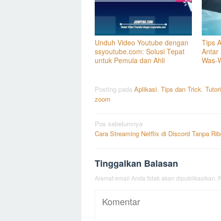
Unduh Video Youtube dengan
Tips 
ssyoutube.com: Solusi Tepat
Antar
untuk Pemula dan Ahli
Was-
Posting pada
Aplikasi
,
Tips dan Trick
,
Tutori
zoom
Navigasi
Pos sebelumnya
Cara Streaming Netflix di Discord Tanpa Rib
pos
Tinggalkan Balasan
Alamat email Anda tidak akan dipublikasikan.
R