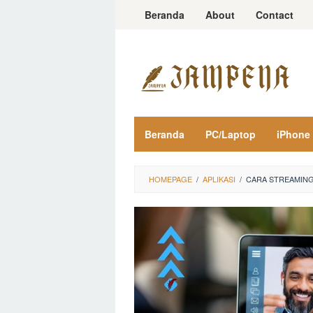
Loncat
Beranda
About
Contact
ke
konten
Beranda
PC/Laptop
iPhone
HOMEPAGE
/
APLIKASI
/
CARA STREAMING