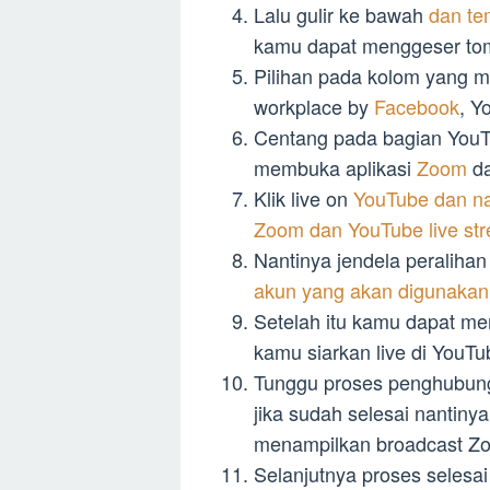
Lalu gulir ke bawah
dan te
kamu dapat menggeser tom
Pilihan pada kolom yang m
workplace by
Facebook
, Y
Centang pada bagian You
membuka aplikasi
Zoom
da
Klik live on
YouTube dan na
Zoom dan YouTube live st
Nantinya jendela peraliha
akun yang akan digunakan
Setelah itu kamu dapat mem
kamu siarkan live di YouTu
Tunggu proses penghubunga
jika sudah selesai nantiny
menampilkan broadcast Z
Selanjutnya proses selesa