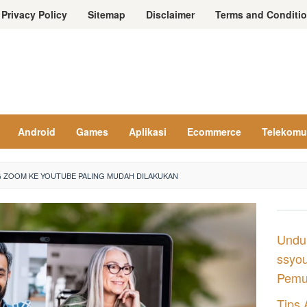
Privacy Policy
Sitemap
Disclaimer
Terms and Conditi
Android
Games
Aplikasi
Ecommerce
Telekomu
 ZOOM KE YOUTUBE PALING MUDAH DILAKUKAN
Undu
ssyou
Pemul
Tips 