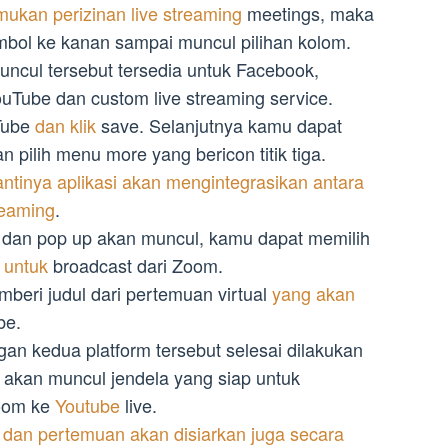
mukan perizinan live streaming
meetings, maka
bol ke kanan sampai muncul pilihan kolom.
uncul tersebut tersedia untuk Facebook,
ouTube dan custom live streaming service.
Tube
dan klik
save. Selanjutnya kamu dapat
n pilih menu more yang bericon titik tiga.
ntinya aplikasi akan mengintegrasikan antara
reaming
.
n dan pop up akan muncul, kamu dapat memilih
 untuk
broadcast dari Zoom.
beri judul dari pertemuan virtual
yang akan
be.
n kedua platform tersebut selesai dilakukan
a akan muncul jendela yang siap untuk
oom ke
Youtube
live.
i
dan pertemuan akan disiarkan juga secara