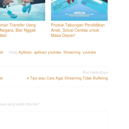
Aman Transfer Uang
Produk Tabungan Pendidikan
 Negara, Biar Nggak
Anak, Solusi Cerdas untuk
Was!
Masa Depan!
al
Ditag
Aplikasi
,
aplikasi youtube
,
Streaming
,
youtube
,
Pos berikutnya
et
4 Tips atau Cara Agar Streaming Tidak Buffering
uas yang wajib ditandai
*