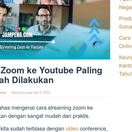
Nega
Prod
Solu
Cara
Onlin
Keung
Kant
 Zoom ke Youtube Paling
Tahu!
ah Dilakukan
ena
Diposting pada
Mei 5, 2023
bahas mengenai cara streaming zoom ke
kan dengan sangat mudah dan praktis.
kita sudah terbiasa dengan
video
conference,