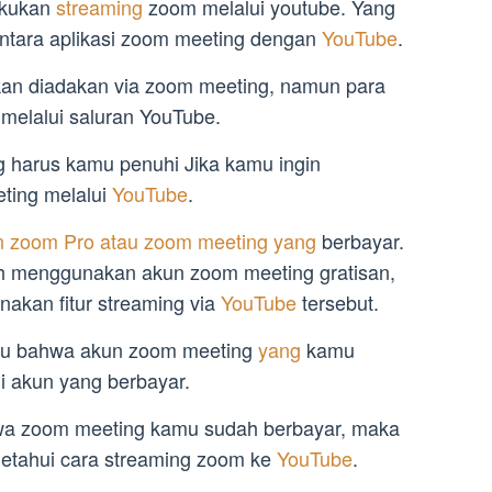
akukan
streaming
zoom melalui youtube. Yang
 antara aplikasi zoom meeting dengan
YouTube
.
kan diadakan via zoom meeting, namun para
melalui saluran YouTube.
g harus kamu penuhi Jika kamu ingin
ting melalui
YouTube
.
 zoom Pro atau zoom meeting yang
berbayar.
h menggunakan akun zoom meeting gratisan,
akan fitur streaming via
YouTube
tersebut.
hulu bahwa akun zoom meeting
yang
kamu
i akun yang berbayar.
a zoom meeting kamu sudah berbayar, maka
etahui cara streaming zoom ke
YouTube
.