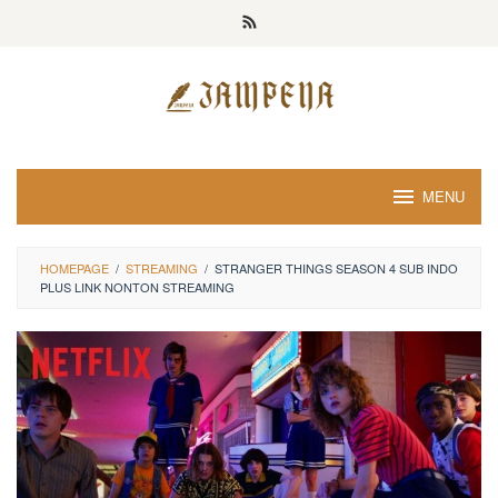
Loncat
ke
konten
MENU
HOMEPAGE
/
STREAMING
/
STRANGER THINGS SEASON 4 SUB INDO
PLUS LINK NONTON STREAMING