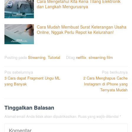
Cara Mengetahui Kita Kena Tilang Elektronik
dan Langkah Mengurusnya
Cara Mudah Membuat Surat Keterangan Usaha
Online, Nggak Perlu Repot ke Kelurahan!
Posting pada
Streaming
,
Tutorial
Ditag
netflix
,
streaming film
Navigasi
Pos sebelumnya
Pos berikutnya
3 Cara dapat Fragment Ungu ML
2 Cara Menghapus Cache
pos
yang Banyak
Instagram di iPhone yang
Ternyata Mudah
Tinggalkan Balasan
Alamat email Anda tidak akan dipublikasikan.
Ruas yang wajib ditandai
*