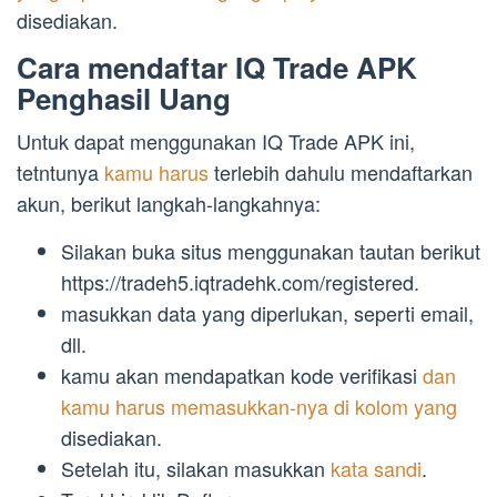
disediakan.
Cara mendaftar IQ Trade APK
Penghasil Uang
Untuk dapat menggunakan IQ Trade APK ini,
tetntunya
kamu harus
terlebih dahulu mendaftarkan
akun, berikut langkah-langkahnya:
Silakan buka situs menggunakan tautan berikut
https://tradeh5.iqtradehk.com/registered.
masukkan data yang diperlukan, seperti email,
dll.
kamu akan mendapatkan kode verifikasi
dan
kamu harus memasukkan-nya di kolom yang
disediakan.
Setelah itu, silakan masukkan
kata sandi
.