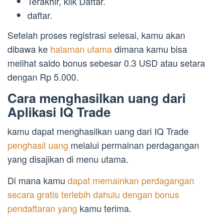
Terakhir, klik Daftar.
daftar.
Setelah proses registrasi selesai, kamu akan
dibawa ke
halaman utama
dimana kamu bisa
melihat saldo bonus sebesar 0.3 USD atau setara
dengan Rp 5.000.
Cara menghasilkan uang dari
Aplikasi IQ Trade
kamu dapat menghasilkan uang dari IQ Trade
penghasil uang
melalui permainan perdagangan
yang disajikan di menu utama.
Di mana kamu
dapat memainkan perdagangan
secara gratis terlebih dahulu dengan bonus
pendaftaran yang
kamu terima.