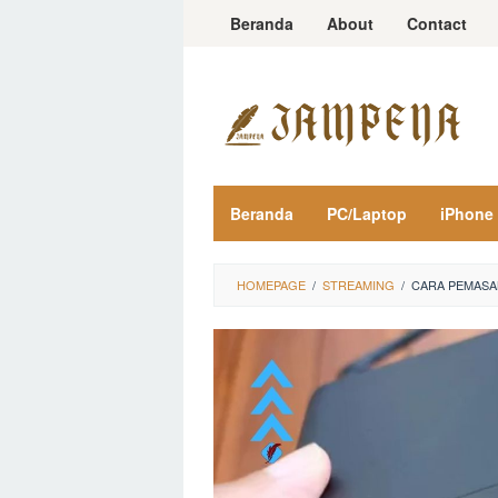
Loncat
Beranda
About
Contact
ke
konten
Beranda
PC/Laptop
iPhone
HOMEPAGE
/
STREAMING
/
CARA PEMASAN