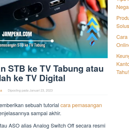
Nega
Prod
Solu
Cara
Onlin
Keung
Kant
n STB ke TV Tabung atau
Tahu!
ah ke TV Digital
na
Diposting pada
Januari 23, 2023
emberikan sebuah tutorial
cara pemasangan
njelasannya sampai akhir.
tau ASO alias Analog Switch Off secara resmi