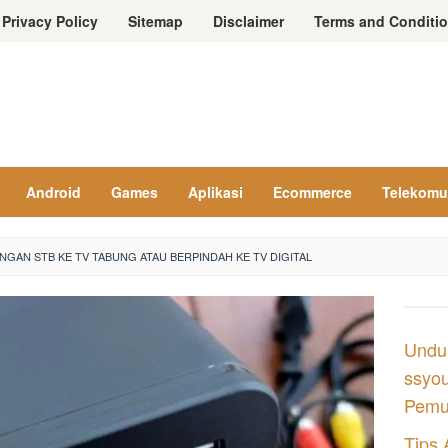
Privacy Policy
Sitemap
Disclaimer
Terms and Conditi
Android
Games
Aplikasi
Ecommerce
Telekomu
GAN STB KE TV TABUNG ATAU BERPINDAH KE TV DIGITAL
Undu
ssyou
Pemul
Tips 