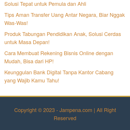
Solusi Tepat untuk Pemula dan Ahli
Tips Aman Transfer Uang Antar Negara, Biar Nggak
Was-Was!
Produk Tabungan Pendidikan Anak, Solusi Cerdas
untuk Masa Depan!
Cara Membuat Rekening Bisnis Online dengan
Mudah, Bisa dari HP!
Keunggulan Bank Digital Tanpa Kantor Cabang
yang Wajib Kamu Tahu!
Copyright © 2023 - Jampena.com | All Right
Reserved