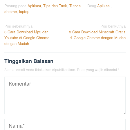
Posting pada
Aplikasi
,
Tips dan Trick
,
Tutorial
Ditag
Aplikasi
,
chrome
,
laptop
Navigasi
Pos sebelumnya
Pos berikutnya
6 Cara Download Mp3 dari
3 Cara Download Minecraft Gratis
pos
Youtube di Google Chrome
di Google Chrome dengan Mudah
dengan Mudah
Tinggalkan Balasan
Alamat email Anda tidak akan dipublikasikan.
Ruas yang wajib ditandai
*