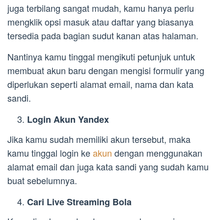
juga terbilang sangat mudah, kamu hanya perlu
mengklik opsi masuk atau daftar yang biasanya
tersedia pada bagian sudut kanan atas halaman.
Nantinya kamu tinggal mengikuti petunjuk untuk
membuat akun baru dengan mengisi formulir yang
diperlukan seperti alamat email, nama dan kata
sandi.
Login Akun Yandex
Jika kamu sudah memiliki akun tersebut, maka
kamu tinggal login ke
akun
dengan menggunakan
alamat email dan juga kata sandi yang sudah kamu
buat sebelumnya.
Cari Live Streaming Bola