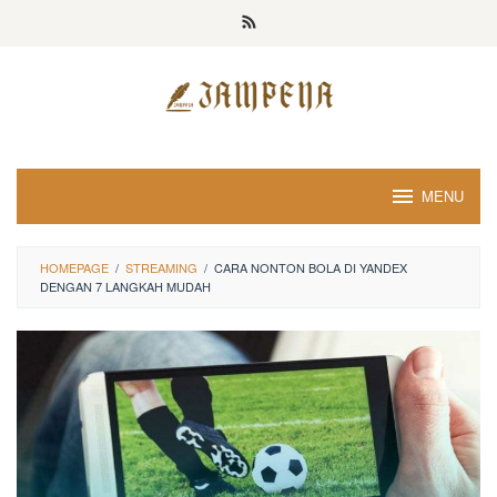
Loncat
ke
konten
MENU
HOMEPAGE
/
STREAMING
/
CARA NONTON BOLA DI YANDEX
DENGAN 7 LANGKAH MUDAH