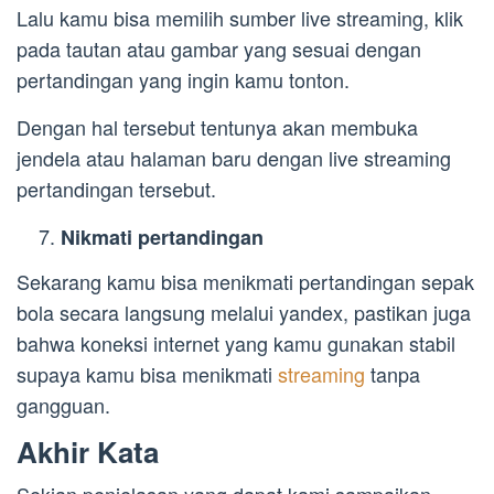
Lalu kamu bisa memilih sumber live streaming, klik
pada tautan atau gambar yang sesuai dengan
pertandingan yang ingin kamu tonton.
Dengan hal tersebut tentunya akan membuka
jendela atau halaman baru dengan live streaming
pertandingan tersebut.
Nikmati pertandingan
Sekarang kamu bisa menikmati pertandingan sepak
bola secara langsung melalui yandex, pastikan juga
bahwa koneksi internet yang kamu gunakan stabil
supaya kamu bisa menikmati
streaming
tanpa
gangguan.
Akhir Kata
Sekian penjelasan yang dapat kami sampaikan