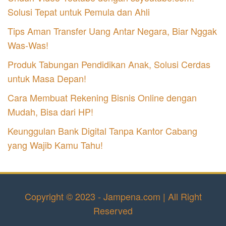
Solusi Tepat untuk Pemula dan Ahli
Tips Aman Transfer Uang Antar Negara, Biar Nggak
Was-Was!
Produk Tabungan Pendidikan Anak, Solusi Cerdas
untuk Masa Depan!
Cara Membuat Rekening Bisnis Online dengan
Mudah, Bisa dari HP!
Keunggulan Bank Digital Tanpa Kantor Cabang
yang Wajib Kamu Tahu!
Copyright © 2023 - Jampena.com | All Right
Reserved