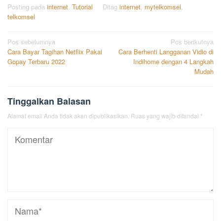
Posting pada
internet
,
Tutorial
Ditag
internet
,
mytelkomsel
,
telkomsel
Navigasi
Pos sebelumnya
Pos berikutnya
Cara Bayar Tagihan Netflix Pakai
Cara Berhenti Langganan Vidio di
pos
Gopay Terbaru 2022
Indihome dengan 4 Langkah
Mudah
Tinggalkan Balasan
Alamat email Anda tidak akan dipublikasikan.
Ruas yang wajib ditandai
*