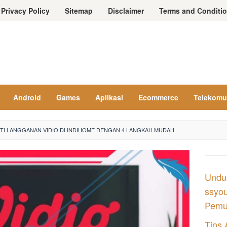
Privacy Policy
Sitemap
Disclaimer
Terms and Conditi
Android
Games
Aplikasi
Ecommerce
Telekomu
TI LANGGANAN VIDIO DI INDIHOME DENGAN 4 LANGKAH MUDAH
Undu
ssyou
Pemul
Tips 