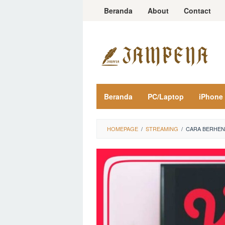
Loncat
Beranda
About
Contact
ke
konten
Beranda
PC/Laptop
iPhone
HOMEPAGE
/
STREAMING
/
CARA BERHEN