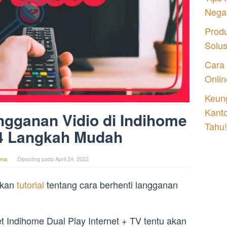
Nega
Prod
Solu
Cara
Onlin
Keung
Kant
ngganan Vidio di Indihome
Tahu!
4 Langkah Mudah
ena
Diposting pada
April 24, 2022
askan
tutorial
tentang cara berhenti langganan
 Indihome Dual Play Internet + TV tentu akan