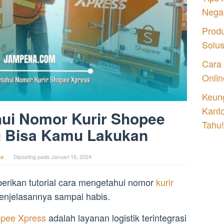
Nega
Prod
Solu
Cara
Onlin
Keung
Kant
ui Nomor Kurir Shopee
Tahu!
g Bisa Kamu Lakukan
na
Diposting pada
Januari 16, 2024
berikan tutorial cara mengetahui nomor
kurir
enjelasannya sampai habis.
pee Xpress
adalah layanan logistik terintegrasi