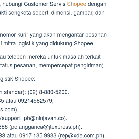
, hubungi Customer Servis
Shopee
dengan
ti sengketa seperti dimensi, gambar, dan
 nomor kurir yang akan mengantar pesanan
mitra logistik yang didukung Shopee.
tau telepon mereka untuk masalah terkait
status pesanan, mempercepat pengiriman).
gistik Shopee:
 standar): (02) 8-880-5200.
5 atau 09214582579,
ss.com
).
(
support_ph@ninjavan.co
).
888 (
pelangganca@jtexpress.ph
).
33 atau 0917 135 9933 (
rep@xde.com.ph
).