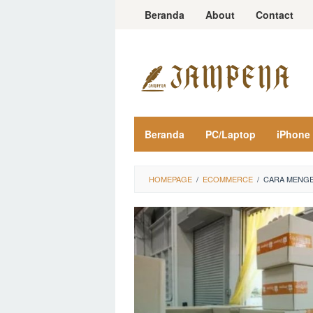
Loncat
Beranda
About
Contact
ke
konten
Beranda
PC/Laptop
iPhone
HOMEPAGE
/
ECOMMERCE
/
CARA MENGE