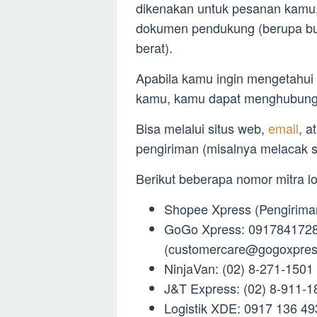
dikenakan untuk pesanan kamu
dokumen pendukung (berupa buk
berat).
Apabila kamu ingin mengetahui
kamu, kamu dapat menghubungi 
Bisa melalui situs web,
email
, a
pengiriman (misalnya melacak 
Berikut beberapa nomor mitra lo
Shopee Xpress (Pengiriman
GoGo Xpress: 0917841728
(
customercare@gogoxpre
NinjaVan: (02) 8-271-1501 
J&T Express: (02) 8-911-1
Logistik XDE: 0917 136 49