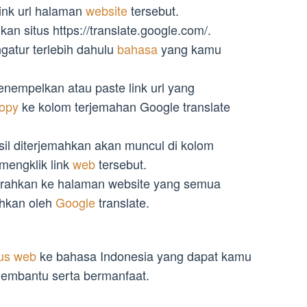
link url halaman
website
tersebut.
kan situs https://translate.google.com/.
gatur terlebih dahulu
bahasa
yang kamu
enempelkan atau paste link url yang
opy
ke kolom terjemahan Google translate
asil diterjemahkan akan muncul di kolom
mengklik link
web
tersebut.
arahkan ke halaman website yang semua
ahkan oleh
Google
translate.
tus web
ke bahasa Indonesia yang dapat kamu
membantu serta bermanfaat.