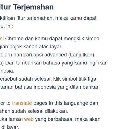
itur Terjemahan
tifkan fitur terjemahan, maka kamu dapat
t ini:
asi
Chrome dan kamu dapat mengklik simbol
gian pojok kanan atas layar.
telan) dan cari opsi advanced (Lanjutkan).
asa) Dan tambahkan bahasa yang kamu inginkan
onesia.
ebut sudah selesai, klik simbol titik tiga
i kanan bahasa Indonesia yang ditambahkan
fer to
translate
pages in this languange dan
ahan sudah selesai dilakukan.
uka laman
web
yang berbahasa, maka akan
di layar.