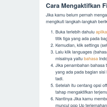
Cara Mengaktifkan F
Jika kamu belum pernah mengak
mengikuti langkah-langkah beriku
Buka terlebih dahulu
aplik
titik tiga yang ada pada ba
Kemudian, klik settings (se
Lalu klik languages (bah
misalnya yaitu
bahasa
Ind
Jika penambahan bahasa ters
yang ada pada bagian sis
tadi.
Setelah itu centang opsi of
tahap mengaktifkan terjem
Nantinya Jika kamu memb
muncul pop Up terjemahan 