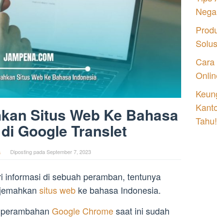
Nega
Prod
Solu
Cara
Onlin
Keung
Kant
kan Situs Web Ke Bahasa
Tahu!
 di Google Translet
a
Diposting pada
September 7, 2023
 informasi di sebuah peramban, tentunya
rjemahkan
situs web
ke bahasa Indonesia.
ui perambahan
Google Chrome
saat ini sudah