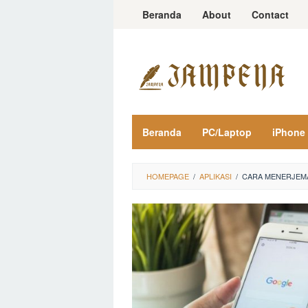
Loncat
Beranda
About
Contact
ke
konten
Beranda
PC/Laptop
iPhone
HOMEPAGE
/
APLIKASI
/
CARA MENERJEMA