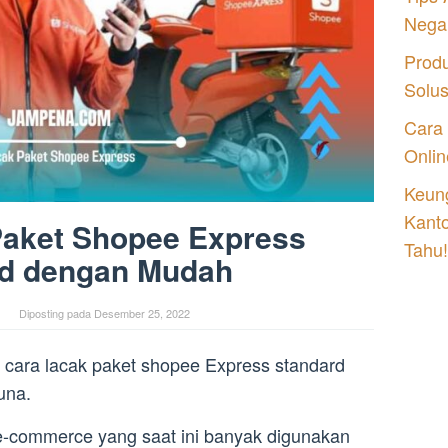
Nega
Prod
Solu
Cara
Onlin
Keung
Kant
Paket Shopee Express
Tahu!
rd dengan Mudah
Diposting pada
Desember 25, 2022
a cara lacak paket shopee Express standard
una.
-commerce yang saat ini banyak digunakan