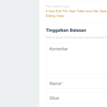
Navigasi
Pos sebelumnya
6 Cara Edit Film Agar Tidak kena Hak Cipta
pos
Editing Video
Tinggalkan Balasan
Alamat email Anda tidak akan dipublikasikan.
R