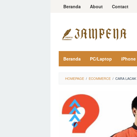
Loncat
Beranda
About
Contact
ke
konten
Beranda
PC/Laptop
iPhone
HOMEPAGE
/
ECOMMERCE
/
CARA LACAK