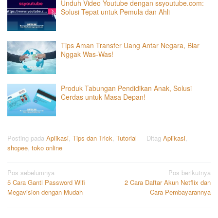
Unduh Video Youtube dengan ssyoutube.com:
Solusi Tepat untuk Pemula dan Ahli
Tips Aman Transfer Uang Antar Negara, Biar
Nggak Was-Was!
Produk Tabungan Pendidikan Anak, Solusi
Cerdas untuk Masa Depan!
Posting pada
Aplikasi
,
Tips dan Trick
,
Tutorial
Ditag
Aplikasi
,
shopee
,
toko online
Navigasi
Pos sebelumnya
Pos berikutnya
5 Cara Ganti Password Wifi
2 Cara Daftar Akun Netflix dan
pos
Megavision dengan Mudah
Cara Pembayarannya