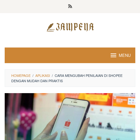
Loncat
ke
konten
MENU
HOMEPAGE
/
APLIKASI
/
CARA MENGUBAH PENILAIAN DI SHOPEE
DENGAN MUDAH DAN PRAKTIS