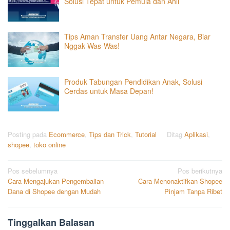
Solusi Tepat untuk Pemula dan Ahli
Tips Aman Transfer Uang Antar Negara, Biar
Nggak Was-Was!
Produk Tabungan Pendidikan Anak, Solusi
Cerdas untuk Masa Depan!
Posting pada
Ecommerce
,
Tips dan Trick
,
Tutorial
Ditag
Aplikasi
,
shopee
,
toko online
Navigasi
Pos sebelumnya
Pos berikutnya
Cara Mengajukan Pengembalian
Cara Menonaktifkan Shopee
pos
Dana di Shopee dengan Mudah
Pinjam Tanpa Ribet
Tinggalkan Balasan