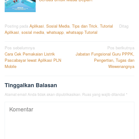
Posting pada
Aplikasi
,
Sosial Media
,
Tips dan Trick
,
Tutorial
Ditag
Aplikasi
,
sosial media
,
whatsapp
,
whatsapp Tutorial
Navigasi
Pos sebelumnya
Pos berikutnya
Cara Cek Pemakaian Listrik
Jabatan Fungsional Guru PPPK,
pos
Pascabayar lewat Aplikasi PLN
Pengertian, Tugas dan
Mobile
Wewenangnya
Tinggalkan Balasan
Alamat email Anda tidak akan dipublikasikan.
Ruas yang wajib ditandai
*