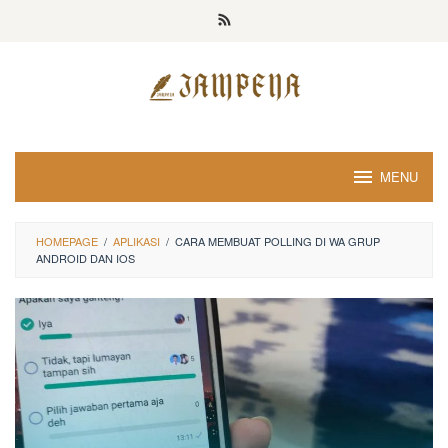
Loncat
ke
konten
MENU
HOMEPAGE
/
APLIKASI
/
CARA MEMBUAT POLLING DI WA GRUP
ANDROID DAN IOS