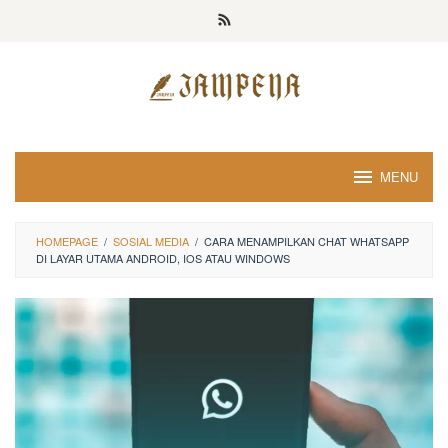
Loncat
ke
konten
MENU
HOMEPAGE
/
SOSIAL MEDIA
/
CARA MENAMPILKAN CHAT WHATSAPP
DI LAYAR UTAMA ANDROID, IOS ATAU WINDOWS