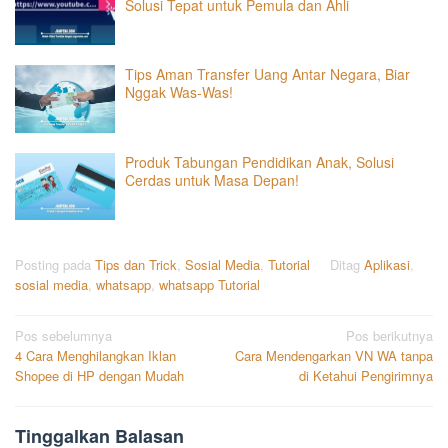
Solusi Tepat untuk Pemula dan Ahli
Tips Aman Transfer Uang Antar Negara, Biar
Nggak Was-Was!
Produk Tabungan Pendidikan Anak, Solusi
Cerdas untuk Masa Depan!
Posting pada
Tips dan Trick
,
Sosial Media
,
Tutorial
Ditag
Aplikasi
,
sosial media
,
whatsapp
,
whatsapp Tutorial
Navigasi
Pos sebelumnya
Pos berikutnya
4 Cara Menghilangkan Iklan
Cara Mendengarkan VN WA tanpa
pos
Shopee di HP dengan Mudah
di Ketahui Pengirimnya
Tinggalkan Balasan