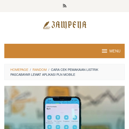
Loncat
ke
konten
MENU
HOMEPAGE
/
RANDOM
/
CARA CEK PEMAKAIAN LISTRIK
PASCABAYAR LEWAT APLIKASI PLN MOBILE