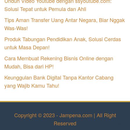
Unduh Video Youtube dengan ssyoutube.com:
Solusi Tepat untuk Pemula dan Ahli
Tips Aman Transfer Uang Antar Negara, Biar Nggak
Was-Was!
Produk Tabungan Pendidikan Anak, Solusi Cerdas
untuk Masa Depan!
Cara Membuat Rekening Bisnis Online dengan
Mudah, Bisa dari HP!
Keunggulan Bank Digital Tanpa Kantor Cabang
yang Wajib Kamu Tahu!
Copyright © 2023 - Jampena.com | All Right
Reserved