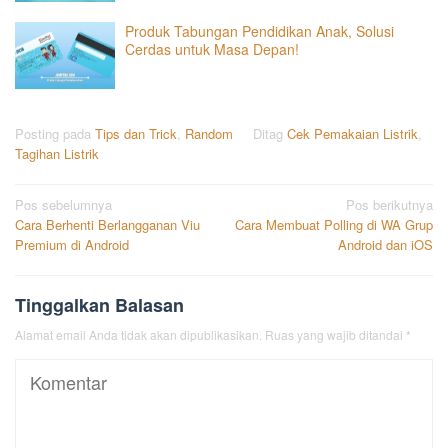
Produk Tabungan Pendidikan Anak, Solusi
Cerdas untuk Masa Depan!
Posting pada
Tips dan Trick
,
Random
Ditag
Cek Pemakaian Listrik
,
Tagihan Listrik
Navigasi
Pos sebelumnya
Pos berikutnya
Cara Berhenti Berlangganan Viu
Cara Membuat Polling di WA Grup
pos
Premium di Android
Android dan iOS
Tinggalkan Balasan
Alamat email Anda tidak akan dipublikasikan.
Ruas yang wajib ditandai
*