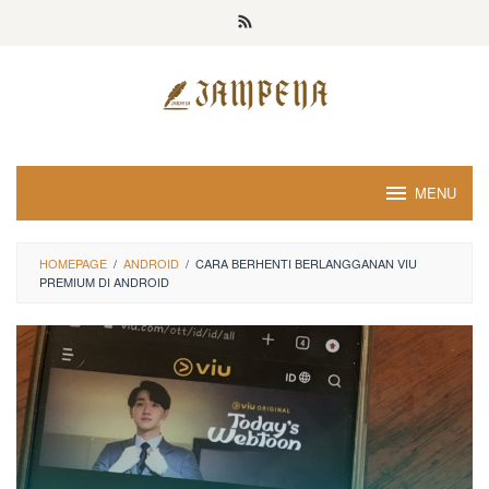
Loncat
ke
konten
MENU
HOMEPAGE
/
ANDROID
/
CARA BERHENTI BERLANGGANAN VIU
PREMIUM DI ANDROID