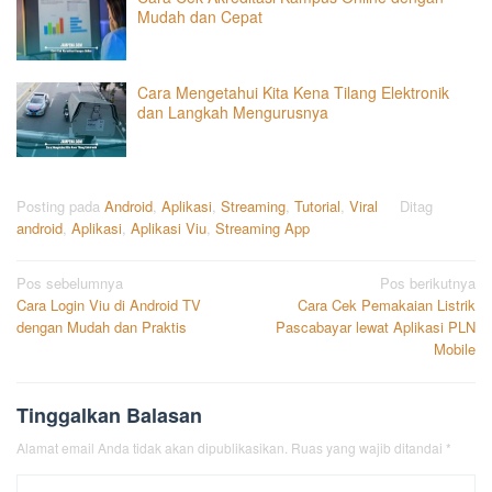
Mudah dan Cepat
Cara Mengetahui Kita Kena Tilang Elektronik
dan Langkah Mengurusnya
Posting pada
Android
,
Aplikasi
,
Streaming
,
Tutorial
,
Viral
Ditag
android
,
Aplikasi
,
Aplikasi Viu
,
Streaming App
Navigasi
Pos sebelumnya
Pos berikutnya
Cara Login Viu di Android TV
Cara Cek Pemakaian Listrik
pos
dengan Mudah dan Praktis
Pascabayar lewat Aplikasi PLN
Mobile
Tinggalkan Balasan
Alamat email Anda tidak akan dipublikasikan.
Ruas yang wajib ditandai
*