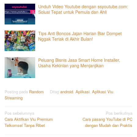
Unduh Video Youtube dengan ssyoutube.com:
Solusi Tepat untuk Pemula dan Ahli
Tips Anti Boncos Jajan Harian Biar Dompet
Nggak Teriak di Akhir Bulan!
Peluang Bisnis Jasa Smart Home Installer,
Usaha Kekinian yang Menjanjikan
Posting pada
Random
Ditag
android
,
Aplikasi
,
Aplikasi Viu
,
Streaming
Navigasi
Pos sebelumnya
Pos berikutnya
Cara Aktifkan Viu Premium
Cara pasang YouTube di PC
pos
Telkomsel Tanpa Ribet
dengan Mudah dan Praktis