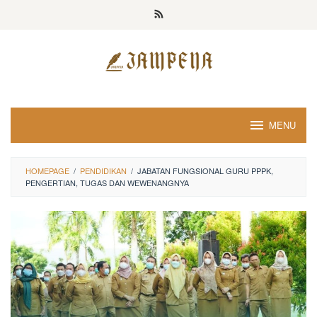
Loncat
ke
konten
MENU
HOMEPAGE
/
PENDIDIKAN
/
JABATAN FUNGSIONAL GURU PPPK,
PENGERTIAN, TUGAS DAN WEWENANGNYA