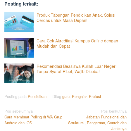
Posting terkait:
Produk Tabungan Pendidikan Anak, Solusi
Cerdas untuk Masa Depan!
Cara Cek Akreditasi Kampus Online dengan
Mudah dan Cepat
Rekomendasi Beasiswa Kuliah Luar Negeri
Tanpa Syarat Ribet, Wajib Dicoba!
Posting pada
Pendidikan
Ditag
guru
,
Pengajar
,
Profesi
Navigasi
Pos sebelumnya
Pos berikutnya
Cara Membuat Polling di WA Grup
Jabatan Fungsional dan
pos
Android dan iOS
Struktural, Pengertian, Contoh dan
Jenisnya