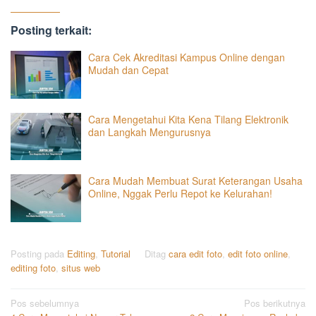
Posting terkait:
Cara Cek Akreditasi Kampus Online dengan
Mudah dan Cepat
Cara Mengetahui Kita Kena Tilang Elektronik
dan Langkah Mengurusnya
Cara Mudah Membuat Surat Keterangan Usaha
Online, Nggak Perlu Repot ke Kelurahan!
Posting pada
Editing
,
Tutorial
Ditag
cara edit foto
,
edit foto online
,
editing foto
,
situs web
Navigasi
Pos sebelumnya
Pos berikutnya