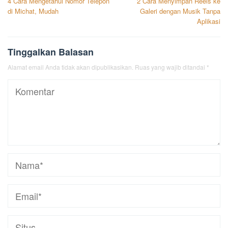
4 Cara Mengetahui Nomor Telepon
2 Cara Menyimpan Reels ke
pos
di Michat, Mudah
Galeri dengan Musik Tanpa
Aplikasi
Tinggalkan Balasan
Alamat email Anda tidak akan dipublikasikan.
Ruas yang wajib ditandai
*