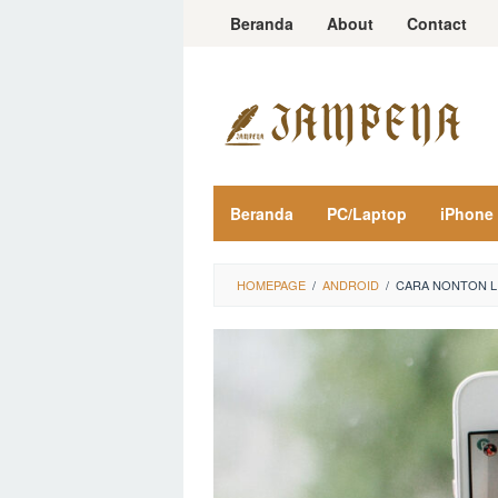
Loncat
Beranda
About
Contact
ke
konten
Beranda
PC/Laptop
iPhone
HOMEPAGE
/
ANDROID
/
CARA NONTON L