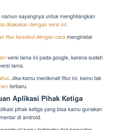
aru, namun sayangnya untuk menghilangkan
isa dilakukan dengan versi ini
.
 fitur tersebut dengan cara
menginstal
ram
versi lama ini pada google, karena sudah
versi lama.
ahui
. Jika kamu menikmati fitur ini, kamu tak
gram
terbaru.
an Aplikasi Pihak Ketiga
plikasi pihak ketiga yang bisa kamu gunakan
mentar di android.
n membuat kamu terhindar dari komentar