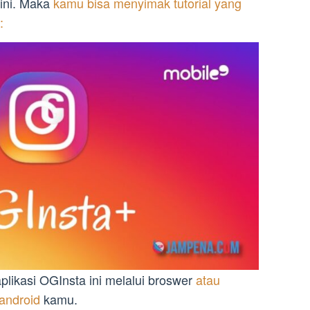
ini. Maka
kamu bisa menyimak tutorial yang
:
plikasi OGInsta ini melalui broswer
atau
android
kamu.