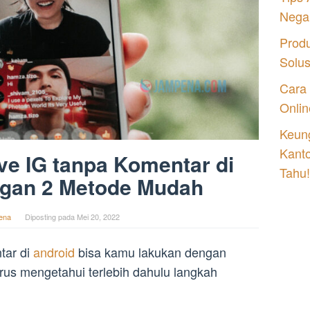
Nega
Prod
Solu
Cara
Onlin
Keung
Kant
ve IG tanpa Komentar di
Tahu!
ngan 2 Metode Mudah
ena
Diposting pada
Mei 20, 2022
tar di
android
bisa kamu lakukan dengan
us mengetahui terlebih dahulu langkah