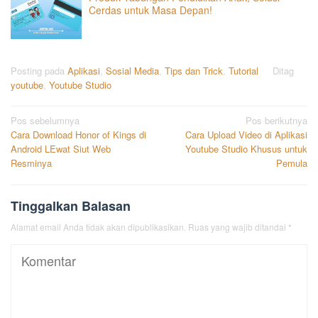
Cerdas untuk Masa Depan!
Posting pada
Aplikasi
,
Sosial Media
,
Tips dan Trick
,
Tutorial
Ditag
youtube
,
Youtube Studio
Navigasi
Pos sebelumnya
Pos berikutnya
Cara Download Honor of Kings di
Cara Upload Video di Aplikasi
pos
Android LEwat Siut Web
Youtube Studio Khusus untuk
Resminya
Pemula
Tinggalkan Balasan
Alamat email Anda tidak akan dipublikasikan.
Ruas yang wajib ditandai
*