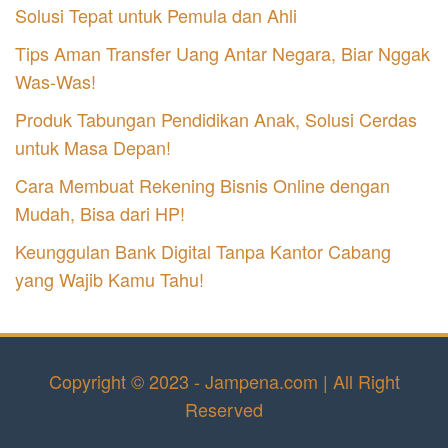
Solusi Tepat untuk Pemula dan Ahli
Tips Aman Transfer Uang Antar Negara, Biar Nggak
Was-Was!
Produk Tabungan Pendidikan Anak, Solusi Cerdas
untuk Masa Depan!
Cara Membuat Rekening Bisnis Online dengan
Mudah, Bisa dari HP!
Keunggulan Bank Digital Tanpa Kantor Cabang
yang Wajib Kamu Tahu!
Copyright © 2023 - Jampena.com | All Right
Reserved