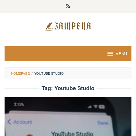
Loncat
ke
konten
MENU
HOMEPAGE
/
YOUTUBE STUDIO
Tag:
Youtube Studio