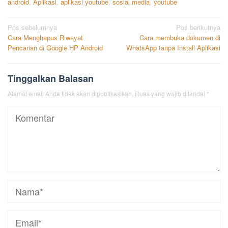
android
,
Aplikasi
,
aplikasi youtube
,
sosial media
,
youtube
Navigasi
Pos sebelumnya
Pos berikutnya
Cara Menghapus Riwayat
Cara membuka dokumen di
pos
Pencarian di Google HP Android
WhatsApp tanpa Install Aplikasi
Tinggalkan Balasan
Alamat email Anda tidak akan dipublikasikan.
Ruas yang wajib ditandai
*