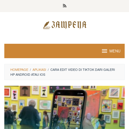
Loncat
ke
konten
MENU
HOMEPAGE
/
APLIKASI
/
CARA EDIT VIDEO DI TIKTOK DARI GALERI
HP ANDROID ATAU IOS