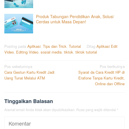
Produk Tabungan Pendidikan Anak, Solusi
Cerdas untuk Masa Depan!
Posting pada
Aplikasi
,
Tips dan Trick
,
Tutorial
Ditag
Aplikasi Edit
Video
,
Editing Video
,
sosial media
,
tiktok
,
tiktok tutorial
Navigasi
Pos sebelumnya
Pos berikutnya
Cara Gestun Kartu Kredit Jadi
Syarat da Cara Kredit HP di
pos
Uang Tunai Melalui ATM
Erafone Tanpa Kartu Kredit,
Online dan Offline
Tinggalkan Balasan
Alamat email Anda tidak akan dipublikasikan.
Ruas yang wajib ditandai
*