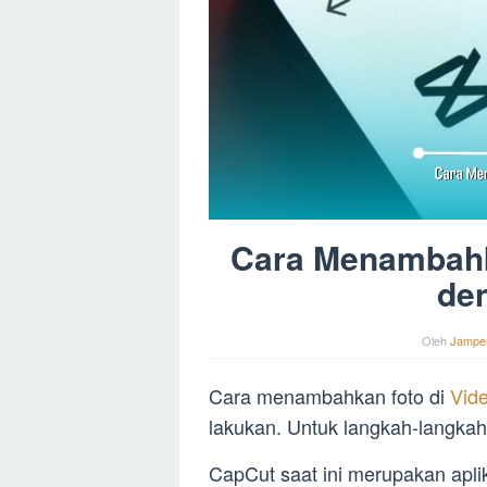
Cara Menambahk
de
Oleh
Jampe
Cara menambahkan foto di
Vid
lakukan. Untuk langkah-langkahny
CapCut saat ini merupakan aplika