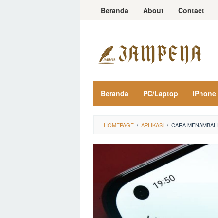
Loncat
Beranda
About
Contact
ke
konten
Beranda
PC/Laptop
iPhone
HOMEPAGE
/
APLIKASI
/
CARA MENAMBAH