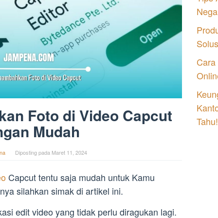
Nega
Prod
Solu
Cara
Onlin
Keung
Kant
an Foto di Video Capcut
Tahu!
ngan Mudah
na
Diposting pada
Maret 11, 2024
eo
Capcut tentu saja mudah untuk Kamu
a silahkan simak di artikel ini.
si edit video yang tidak perlu diragukan lagi.