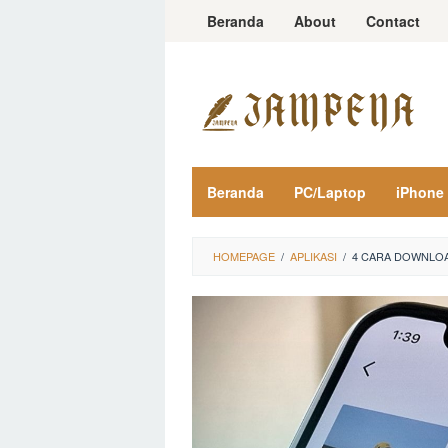
Loncat
Beranda
About
Contact
ke
konten
Beranda
PC/Laptop
iPhone
HOMEPAGE
/
APLIKASI
/
4 CARA DOWNLOA