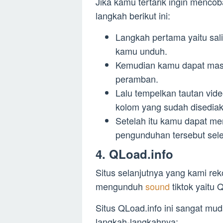
Jika kamu tertarik ingin mencob
langkah berikut ini:
Langkah pertama yaitu sal
kamu unduh.
Kemudian kamu dapat masu
peramban.
Lalu tempelkan tautan vid
kolom yang sudah disedia
Setelah itu kamu dapat me
pengunduhan tersebut sele
4. QLoad.info
Situs selanjutnya yang kami re
mengunduh
sound
tiktok yaitu 
Situs QLoad.info ini sangat mud
langkah-langkahnya: