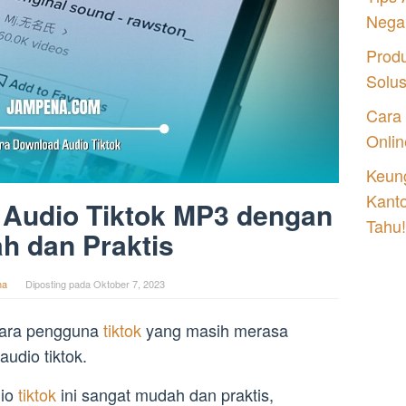
Nega
Prod
Solu
Cara
Onlin
Keung
Kant
 Audio Tiktok MP3 dengan
Tahu!
h dan Praktis
na
Diposting pada
Oktober 7, 2023
para pengguna
tiktok
yang masih merasa
udio tiktok.
dio
tiktok
ini sangat mudah dan praktis,