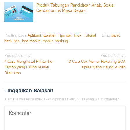
Produk Tabungan Pendidikan Anak, Solusi
Cerdas untuk Masa Depan!
Posting pada
Aplikasi
,
Ewallet
,
Tips dan Trick
,
Tutorial
Ditag
bank
,
bank bca
,
bca mobile
,
mobile banking
Navigasi
Pos sebelumnya
Pos berikutnya
4 Cara Menginstal Printer ke
3 Cara Cek Nomor Rekening BCA
pos
Laptop yang Paling Mudah
Xpresi yang Paling Mudah
Dilakukan
Tinggalkan Balasan
Alamat email Anda tidak akan dipublikasikan.
Ruas yang wajib ditandai
*