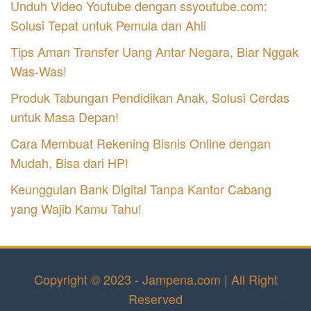
Unduh Video Youtube dengan ssyoutube.com:
Solusi Tepat untuk Pemula dan Ahli
Tips Aman Transfer Uang Antar Negara, Biar Nggak
Was-Was!
Produk Tabungan Pendidikan Anak, Solusi Cerdas
untuk Masa Depan!
Cara Membuat Rekening Bisnis Online dengan
Mudah, Bisa dari HP!
Keunggulan Bank Digital Tanpa Kantor Cabang
yang Wajib Kamu Tahu!
Copyright © 2023 - Jampena.com | All Right
Reserved