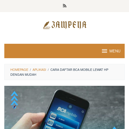
Loncat
ke
konten
MENU
HOMEPAGE
/
APLIKASI
/
CARA DAFTAR BCA MOBILE LEWAT HP
DENGAN MUDAH