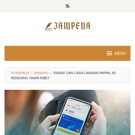
Loncat
ke
konten
MENU
HOMEPAGE
/
BANKING
/
SYARAT DAN CARA CAIRKAN PAYPAL KE
REKENING TANPA RIBET