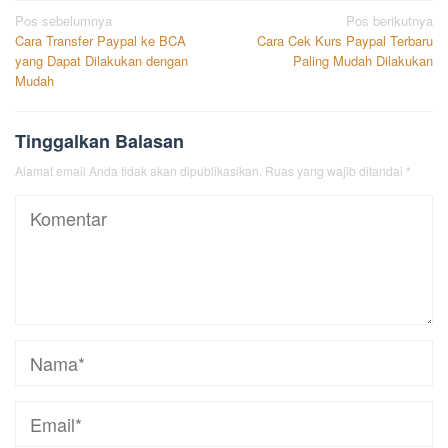
Navigasi
Pos sebelumnya
Pos berikutnya
Cara Transfer Paypal ke BCA
Cara Cek Kurs Paypal Terbaru
pos
yang Dapat Dilakukan dengan
Paling Mudah Dilakukan
Mudah
Tinggalkan Balasan
Alamat email Anda tidak akan dipublikasikan.
Ruas yang wajib ditandai
*