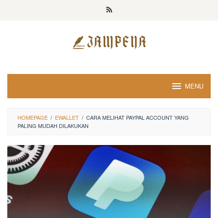
Loncat
ke
konten
MENU
HOMEPAGE
/
EWALLET
/
CARA MELIHAT PAYPAL ACCOUNT YANG
PALING MUDAH DILAKUKAN