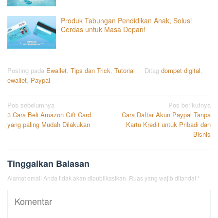
Produk Tabungan Pendidikan Anak, Solusi
Cerdas untuk Masa Depan!
Posting pada
Ewallet
,
Tips dan Trick
,
Tutorial
Ditag
dompet digital
,
ewallet
,
Paypal
Navigasi
Pos sebelumnya
Pos berikutnya
3 Cara Beli Amazon Gift Card
Cara Daftar Akun Paypal Tanpa
pos
yang paling Mudah Dilakukan
Kartu Kredit untuk Pribadi dan
Bisnis
Tinggalkan Balasan
Alamat email Anda tidak akan dipublikasikan.
Ruas yang wajib ditandai
*