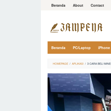
Loncat
Beranda
About
Contact
ke
konten
Beranda
PC/Laptop
iPhone
HOMEPAGE
/
APLIKASI
/
3 CARA BELI MIN