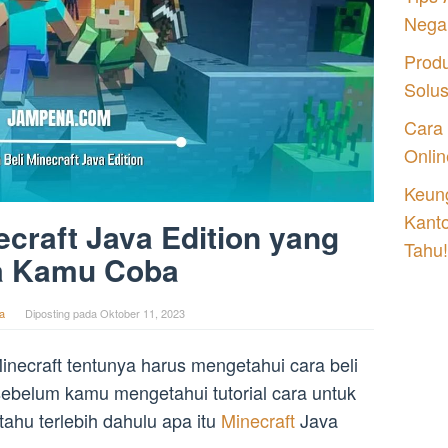
Nega
Prod
Solu
Cara
Onlin
Keung
Kant
ecraft Java Edition yang
Tahu!
a Kamu Coba
a
Diposting pada
Oktober 11, 2023
inecraft tentunya harus mengetahui cara beli
sebelum kamu mengetahui tutorial cara untuk
hu terlebih dahulu apa itu
Minecraft
Java