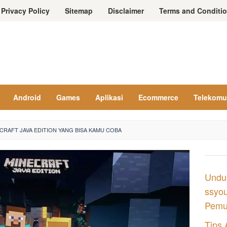
Privacy Policy
Sitemap
Disclaimer
Terms and Conditi
Android
Games
Aplikasi
Ecommerce
Telekomu
ECRAFT JAVA EDITION YANG BISA KAMU COBA
Undu
ssyou
Pemul
Tips 