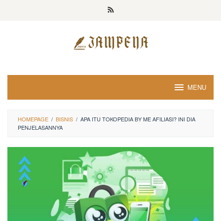
Loncat
ke
konten
MENU
HOMEPAGE
/
BISNIS
/
APA ITU TOKOPEDIA BY ME AFILIASI? INI DIA
PENJELASANNYA