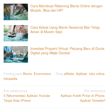
Cara Membuat Rekening Bisnis Online dengan
Mudah, Bisa dari HP!
Cara Kelola Uang Bisnis Seasonal Biar Tetap
Aman di Musim Sepi
Investasi Properti Virtual: Peluang Baru di Dunia
Digital yang Wajib Dicoba!
Posting pada
Bisnis
,
Ecommerce
Ditag
affiliate
,
Aplikasi
,
toko online
,
tokopedia
Navigasi
Pos sebelumnya
Pos berikutnya
5 Rekomendasi Aplikasi Youtube
Aplikasi Kredit Pintar di iPhone,
pos
Tanpa Iklan iPhone
Apakah Tersedia?